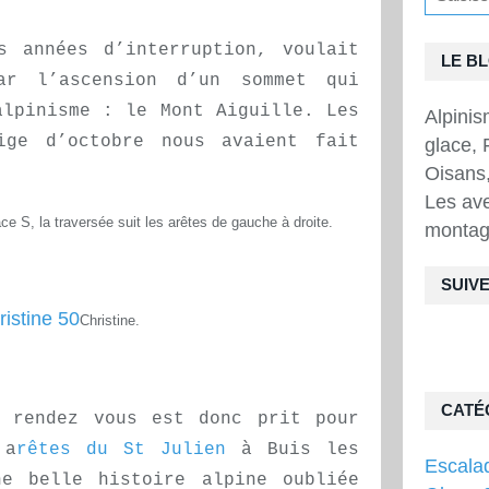
s années d’interruption, voulait
LE B
par l’ascension d’un sommet qui
alpinisme : le Mont Aiguille. Les
Alpini
ige d’octobre nous avaient fait
glace, 
Oisans,
Les ave
ace S, la traversée suit les arêtes de gauche à droite.
montag
SUIVE
Christine.
CATÉ
e rendez vous est donc prit pour
 a
rêtes du St Julien
à Buis les
Escala
ne belle histoire alpine oubliée