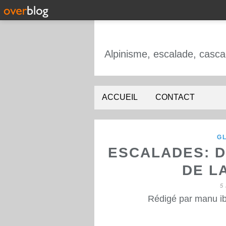
ACCUEIL
CONTACT
GL
ESCALADES: D
DE L
5
Rédigé par manu ib