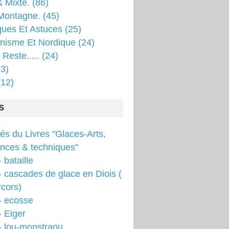
 Mixte.
(86)
Montagne.
(45)
ques Et Astuces
(25)
inisme Et Nordique
(24)
 Reste.....
(24)
3)
12)
S
tés du Livres "Glaces-Arts,
ences & techniques"
 bataille
 cascades de glace en Diois (
cors)
- ecosse
 Eiger
- lou-monstraou