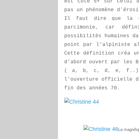
est cote 5+ sur celui 
pas un phénomène d’érosi
Il faut dire que la c
parcimonie, car défi
possibilités humaines da
point par l'alpiniste a
Cette définition créa u
d’abord ouvert par les B
( a, b, c, d, e, f..)
l’ouverture officielle d
fin des années 70.
La magnifiq