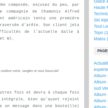
Glace &
dée composée, excusez du peu, par
Haute 
e compagnie de Chamonix Alfred
Techni
nt américain tenta une première
Ski Alp
raversée d’arête. Son client jeta
Tout Le
fficultés de l’actuelle dalle à
Topo
(1
et W).
Matos
(
PAGE
Actuali
expéri
 soulève veste, sangles et nous bouscule!
Album -
Album -
sud Ver
utres fois et devra à chaque fois
Album 
 intégrale, bien qu’ayant rejoint
Album -
a un message dans une bouteille)
Album 