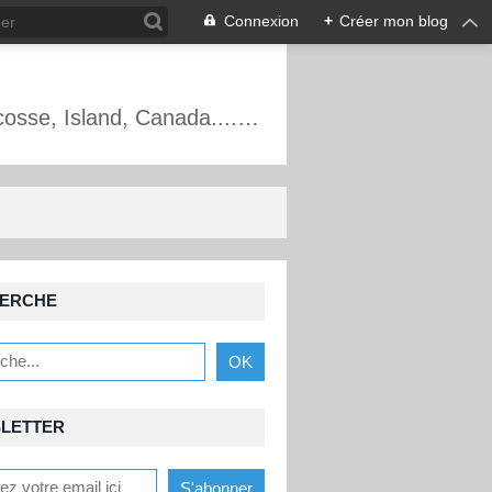
Connexion
+
Créer mon blog
Alpinisme, escalade, cascade de glace, France, Écosse, Mt Blanc, Oisans, Écosse, Island, Canada.... Les aventures d'un guide de haute montagne.
ERCHE
LETTER