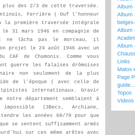
 plus des 2/3 de cette traversée.
Album 
Album 
ntinois, Ferrière ( Ouf l’honneur
belges
a la première traversée intégrale
Album 
 le 31 mars 1946 en compagnie de
Acade
et ne lâcha pas le morceau, il
Album -
on projet le 24 août 1946 avec un
Chauss
du CAF de Chamonix. Comme vous
Links
ant guerre les falaises drômoises
Matos 
inaire non seulement de la plus
Page Pr
uide de l’époque ( avec celle de
guide...
lpinistes internationaux. Gravir
Topos
e notre département semblaient à
Videos
 impossible (3Becs, Archiane,
ttendre les années 60/70 pour que
que se sentent suffisamment armés
ourd’hui sur ces même arêtes avec