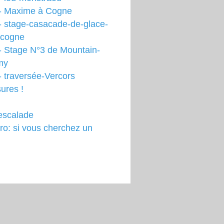
- Maxime à Cogne
- stage-casacade-de-glace-
-cogne
- Stage N°3 de Mountain-
my
 traversée-Vercors
ures !
escalade
o: si vous cherchez un