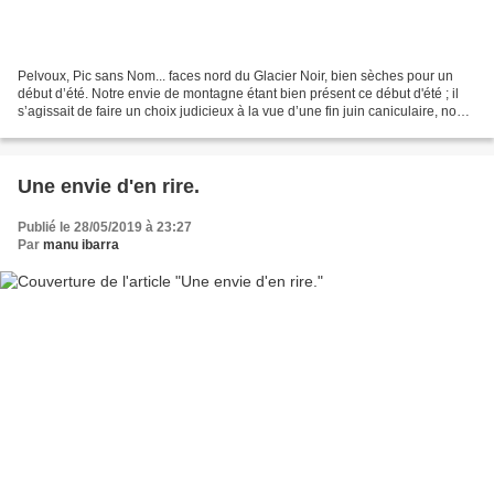
Pelvoux, Pic sans Nom... faces nord du Glacier Noir, bien sèches pour un
début d’été. Notre envie de montagne étant bien présent ce début d'été ; il
s’agissait de faire un choix judicieux à la vue d’une fin juin caniculaire, nous
interdisant les courses...
Une envie d'en rire.
Publié le 28/05/2019 à 23:27
Par
manu ibarra