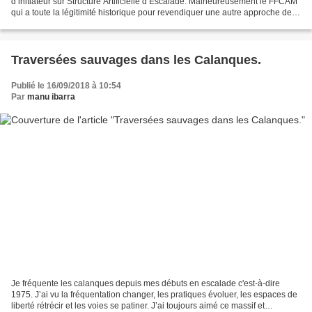
d’initiateur sur Structure Artificielle d’Escalade. Malheureusement le FFCAM
qui a toute la légitimité historique pour revendiquer une autre approche de
l’escalade en falaise suit la FFME....
Traversées sauvages dans les Calanques.
Publié le 16/09/2018 à 10:54
Par
manu ibarra
Je fréquente les calanques depuis mes débuts en escalade c'est-à-dire
1975. J’ai vu la fréquentation changer, les pratiques évoluer, les espaces de
liberté rétrécir et les voies se patiner. J’ai toujours aimé ce massif et