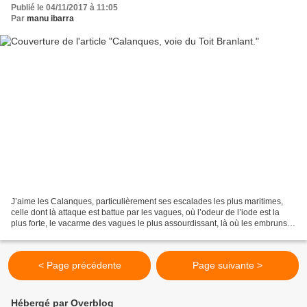
Publié le 04/11/2017 à 11:05
Par
manu ibarra
J’aime les Calanques, particulièrement ses escalades les plus maritimes,
celle dont là attaque est battue par les vagues, où l’odeur de l’iode est la
plus forte, le vacarme des vagues le plus assourdissant, là où les embruns
salés laissent le rocher glissant...
< Page précédente
Page suivante >
Hébergé par Overblog