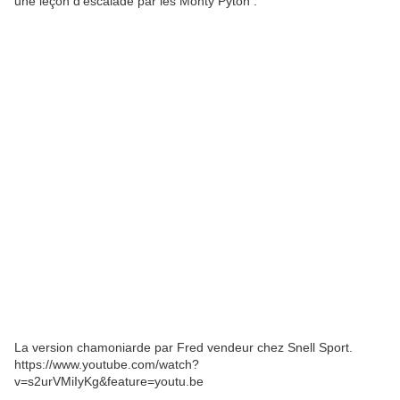
une leçon d'escalade par les Monty Pyton :
La version chamoniarde par Fred vendeur chez Snell Sport.
https://www.youtube.com/watch?
v=s2urVMiIyKg&feature=youtu.be