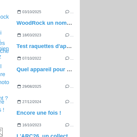
03/10/2025
…
WoodRock un nom pas d'ici pour du matos bien de chez nous !
18/03/2023
…
Test raquettes d'approche
07/10/2022
…
Quel appareil pour faire de la photo en grimpant ?
29/08/2025
…
27/12/2024
…
Encore une fois !
16/10/2023
…
L'ARC26, un collectif de grimpeurs à besoin de votre soutien !