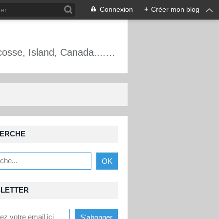
Connexion
+
Créer mon blog
Alpinisme, escalade, cascade de glace, France, Écosse, Mt Blanc, Oisans, Écosse, Island, Canada.... Les aventures d'un guide de haute montagne.
ERCHE
LETTER