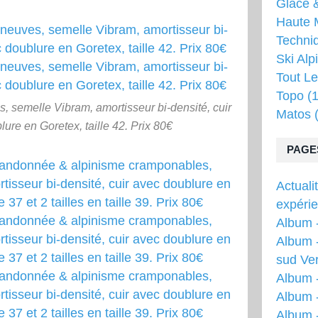
Glace &
Haute 
Techni
Ski Alp
Tout Le
Topo
(1
semelle Vibram, amortisseur bi-densité, cuir
Matos
(
lure en Goretex, taille 42. Prix 80€
PAGE
Actuali
expéri
Album -
Album -
sud Ver
Album 
Album -
Album 