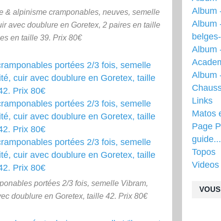
Album 
 & alpinisme cramponables, neuves, semelle
Album 
ir avec doublure en Goretex, 2 paires en taille
belges
les en taille 39. Prix 80€
Album 
Acade
Album -
Chauss
Links
Matos 
Page Pr
guide...
Topos
Videos
onables portées 2/3 fois, semelle Vibram,
VOUS 
vec doublure en Goretex, taille 42. Prix 80€