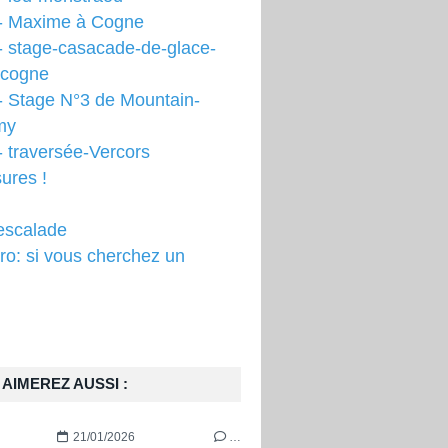
- Maxime à Cogne
- stage-casacade-de-glace-
-cogne
- Stage N°3 de Mountain-
my
 traversée-Vercors
ures !
escalade
o: si vous cherchez un
AIMEREZ AUSSI :
21/01/2026
…