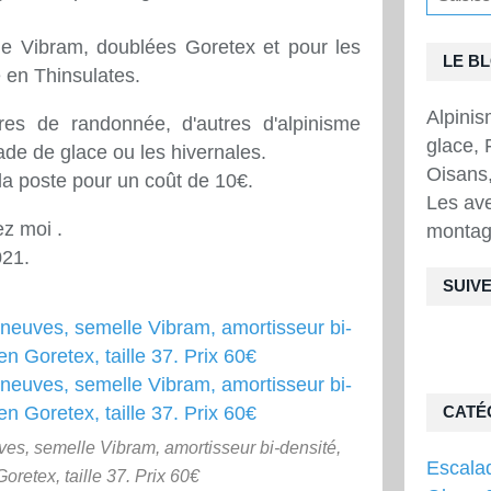
le Vibram, doublées Goretex et pour les
LE B
 en Thinsulates.
Alpini
es de randonnée, d'autres d'alpinisme
glace, 
cade de glace ou les hivernales.
Oisans,
la poste pour un coût de 10€.
Les ave
ez moi .
montag
021.
SUIVE
CATÉ
s, semelle Vibram, amortisseur bi-densité,
Escala
oretex, taille 37. Prix 60€