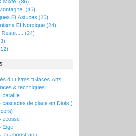
 Mixte.
(86)
Montagne.
(45)
ques Et Astuces
(25)
inisme Et Nordique
(24)
 Reste.....
(24)
3)
12)
S
tés du Livres "Glaces-Arts,
ences & techniques"
 bataille
 cascades de glace en Diois (
cors)
- ecosse
 Eiger
- lou-monstraou