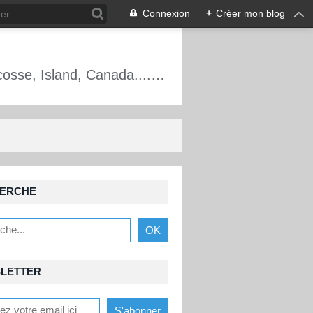
Connexion
+
Créer mon blog
Alpinisme, escalade, cascade de glace, France, Écosse, Mt Blanc, Oisans, Écosse, Island, Canada.... Les aventures d'un guide de haute montagne.
ERCHE
LETTER