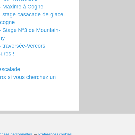
- Maxime à Cogne
- stage-casacade-de-glace-
-cogne
- Stage N°3 de Mountain-
my
 traversée-Vercors
ures !
escalade
o: si vous cherchez un
nnées personnelles
Préférences cookies