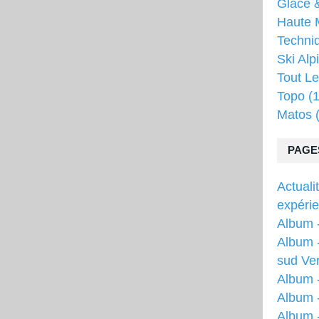
Glace &
Haute 
Techni
Ski Alp
Tout Le
Topo
(1
Matos
(
PAGE
Actuali
expéri
Album -
Album -
sud Ver
Album 
Album -
Album 