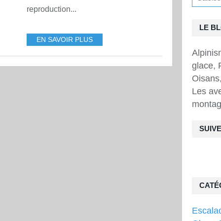
reproduction...
LE B
EN SAVOIR PLUS
Alpini
glace, 
Oisans,
Les ave
montag
SUIVE
CATÉ
Escala