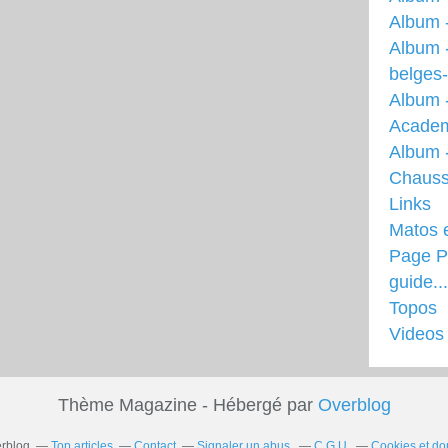
Album 
Album 
belges
Album 
Acade
Album -
Chauss
Links
Matos 
Page Pr
guide...
Topos
Videos
Thème Magazine - Hébergé par
Overblog
erblog
Top articles
Contact
Signaler un abus
C.G.U.
Cookies et do