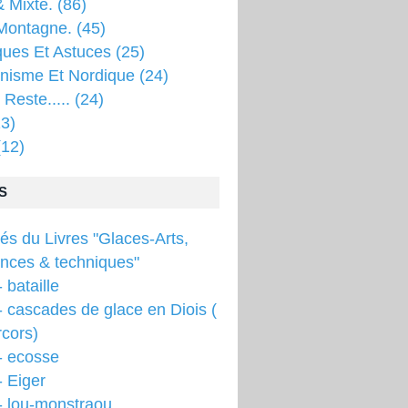
 Mixte.
(86)
Montagne.
(45)
ques Et Astuces
(25)
inisme Et Nordique
(24)
 Reste.....
(24)
3)
12)
S
tés du Livres "Glaces-Arts,
ences & techniques"
 bataille
 cascades de glace en Diois (
cors)
- ecosse
 Eiger
- lou-monstraou