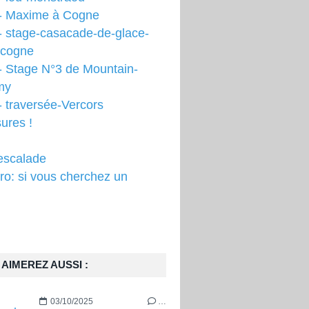
- Maxime à Cogne
- stage-casacade-de-glace-
-cogne
- Stage N°3 de Mountain-
my
 traversée-Vercors
ures !
escalade
o: si vous cherchez un
AIMEREZ AUSSI :
03/10/2025
…