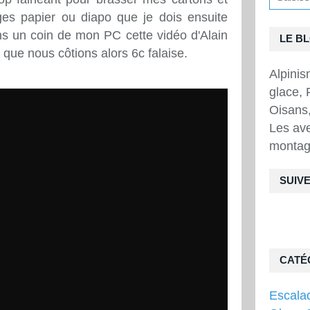
ges papier ou diapo que je dois ensuite
ans un coin de mon PC cette vidéo d'Alain
LE B
que nous côtions alors 6c falaise.
Alpini
glace, 
Oisans,
Les ave
montag
SUIVE
CATÉ
Escala