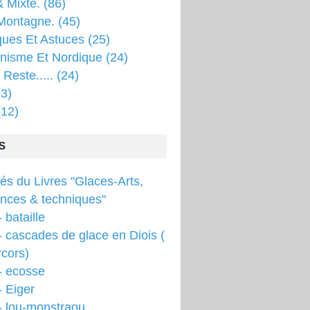
 Mixte.
(86)
Montagne.
(45)
ques Et Astuces
(25)
inisme Et Nordique
(24)
 Reste.....
(24)
3)
12)
S
tés du Livres "Glaces-Arts,
ences & techniques"
 bataille
 cascades de glace en Diois (
cors)
- ecosse
 Eiger
- lou-monstraou