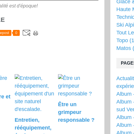
Glace &
alité est d'époque!
Haute 
Techni
LE
Ski Alp
Tout Le
epost
0
Topo
(1
Matos
(
PAGE
Actuali
expéri
Album -
re et
Album -
Être un
sud Ver
grimpeur
Album 
Entretien,
responsable ?
Album -
rééquipement,
Album 