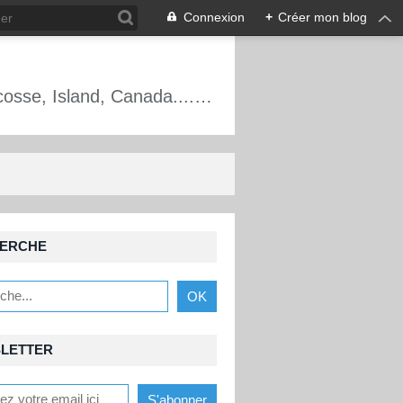
Connexion
+
Créer mon blog
Alpinisme, escalade, cascade de glace, France, Écosse, Mt Blanc, Oisans, Écosse, Island, Canada.... Les aventures d'un guide de haute montagne.
ERCHE
LETTER