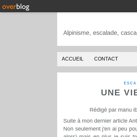
ACCUEIL
CONTACT
ESCA
UNE VI
Rédigé par manu ib
Suite à mon dernier article A
Non seulement j'en ai peu pour
alors) mais en plus je suis t