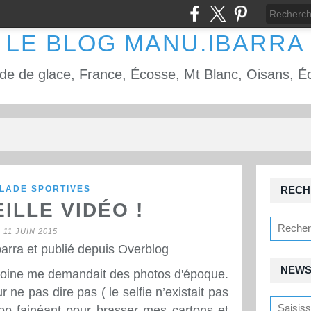
LE BLOG MANU.IBARRA
LADE SPORTIVES
RECH
EILLE VIDÉO !
11 JUIN 2015
arra et publié depuis Overblog
NEWS
ntoine me demandait des photos d'époque.
 ne pas dire pas ( le selfie n’existait pas
rop fainéant pour brasser mes cartons et