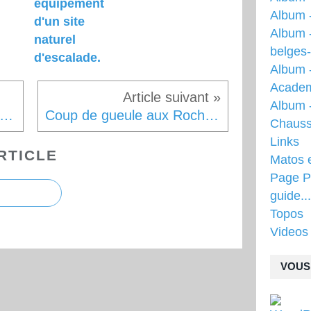
équipement
Album 
d'un site
Album 
naturel
belges
d'escalade.
Album 
Acade
Album -
uvenirs d'un (presque) vieux grimpeur.
Coup de gueule aux Roches qui Dansent.
Chauss
Links
RTICLE
Matos 
Page Pr
guide...
Topos
Videos
VOUS 