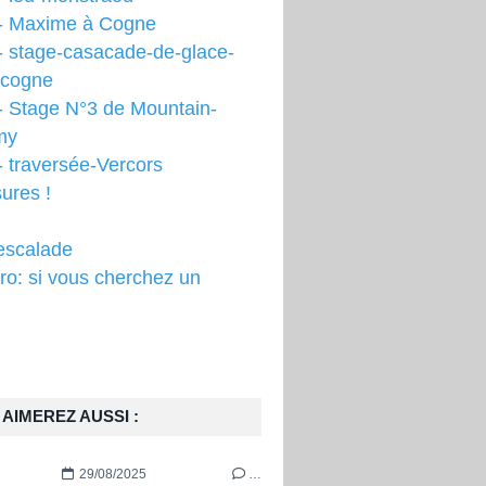
- Maxime à Cogne
- stage-casacade-de-glace-
-cogne
- Stage N°3 de Mountain-
my
 traversée-Vercors
ures !
escalade
o: si vous cherchez un
AIMEREZ AUSSI :
29/08/2025
…