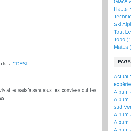
Glace &
Haute 
Techni
Ski Alp
Tout Le
Topo
(1
Matos
(
PAGE
e de la
CDESI
.
Actuali
expéri
ivial et satisfaisant tous les convives qui les
Album -
as.
Album -
sud Ver
Album 
Album -
Album 