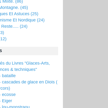
 Mixte.
(86)
Montagne.
(45)
ques Et Astuces
(25)
inisme Et Nordique
(24)
 Reste.....
(24)
3)
12)
S
tés du Livres "Glaces-Arts,
ences & techniques"
 bataille
 cascades de glace en Diois (
cors)
- ecosse
 Eiger
- lou-monstraou