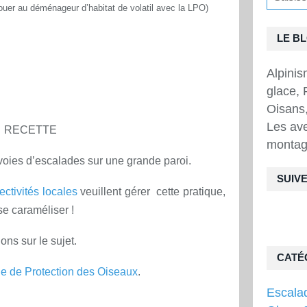
ouer au déménageur d’habitat de volatil avec la LPO)
LE B
Alpini
glace, 
Oisans,
Les ave
RECETTE
montag
oies d’escalades sur une grande paroi.
SUIVE
lectivités locales
veuillent gérer cette pratique,
 se caraméliser !
ions sur le sujet.
CATÉ
e de Protection des Oiseaux
.
Escala