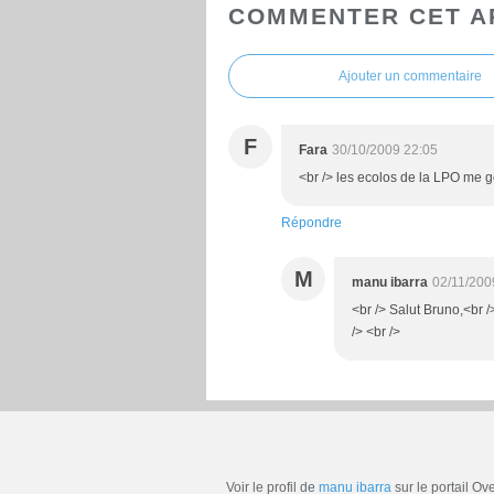
COMMENTER CET A
Ajouter un commentaire
F
Fara
30/10/2009 22:05
<br /> les ecolos de la LPO me go
Répondre
M
manu ibarra
02/11/200
<br /> Salut Bruno,<br 
/> <br />
Voir le profil de
manu ibarra
sur le portail Ov