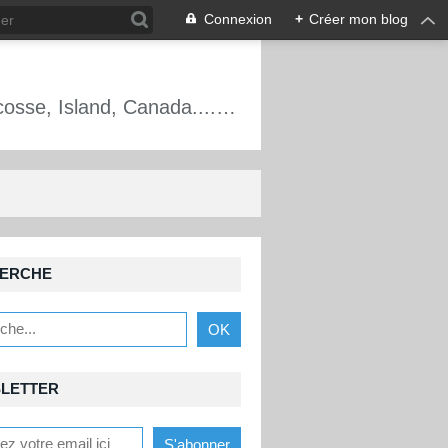
Connexion
+
Créer mon blog
Alpinisme, escalade, cascade de glace, France, Écosse, Mt Blanc, Oisans, Écosse, Island, Canada.... Les aventures d'un guide de haute montagne.
ERCHE
LETTER