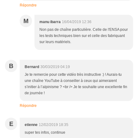
Répondre
M
manu ibarra
16/04/2019 12:36
Non pas de chaîne particulière. Celle de l'ENSA pour
les tests techniques bien sur et celle des fabriquant
sur leurs matériels.
B
Bernard
30/03/2019 04:19
Je te remercie pour cette vidéo très instructive :) ! Aurais-tu
une chaîne YouTube à conseiller à ceux qui aimeraient
s’initier à l’alpinisme ? <br /> Je te souhaite une excellente fin
de journée !
Répondre
E
etienne
12/02/2019 18:35
super tes infos, continue