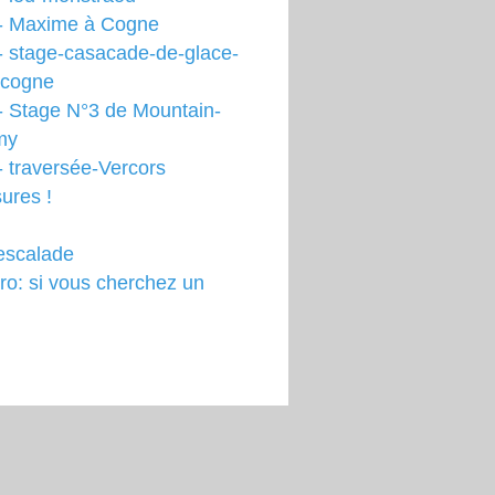
- Maxime à Cogne
- stage-casacade-de-glace-
-cogne
- Stage N°3 de Mountain-
my
 traversée-Vercors
ures !
escalade
o: si vous cherchez un