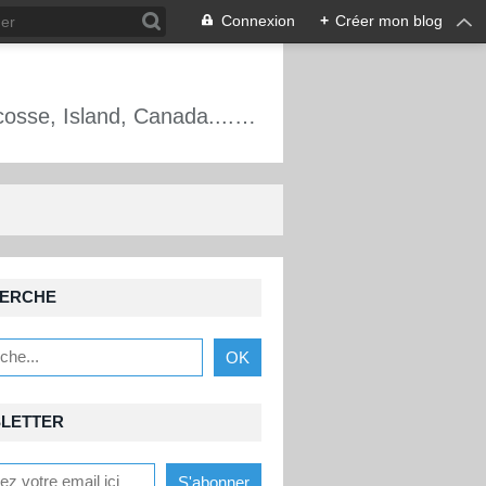
Connexion
+
Créer mon blog
Alpinisme, escalade, cascade de glace, France, Écosse, Mt Blanc, Oisans, Écosse, Island, Canada.... Les aventures d'un guide de haute montagne.
ERCHE
LETTER