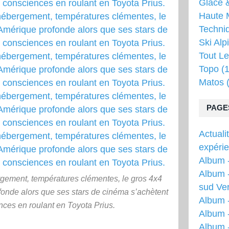
Glace &
Haute 
Techni
Ski Alp
Tout Le
Topo
(1
Matos
(
PAGE
Actuali
expéri
Album -
Album -
gement, températures clémentes, le gros 4x4
sud Ver
fonde alors que ses stars de cinéma s’achètent
Album 
ces en roulant en Toyota Prius.
Album -
Album 