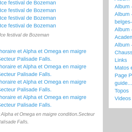
Album 
Album 
belges
Album 
ce festival de Bozeman
Acade
Album -
Chauss
Links
Matos 
Page Pr
guide...
Topos
Videos
et Alpha et Omega en maigre condition.Secteur
alisade Falls.