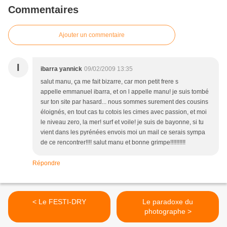
Commentaires
Ajouter un commentaire
I
ibarra yannick
09/02/2009 13:35
salut manu, ça me fait bizarre, car mon petit frere s
appelle emmanuel ibarra, et on l appelle manu! je suis tombé
sur ton site par hasard... nous sommes surement des cousins
éloignés, en tout cas tu cotois les cimes avec passion, et moi
le niveau zero, la mer! surf et voile! je suis de bayonne, si tu
vient dans les pyrénées envois moi un mail ce serais sympa
de ce rencontrer!!!! salut manu et bonne grimpe!!!!!!!!!!
Répondre
< Le FESTI-DRY
Le paradoxe du
photographe >