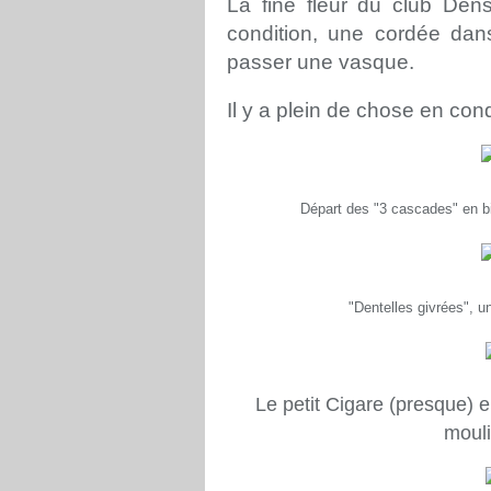
La fine fleur du club Den
condition, une cordée dan
passer une vasque.
Il y a plein de chose en condi
Départ des "3 cascades" en bien
"Dentelles givrées", u
Le petit Cigare (presque) 
mouli