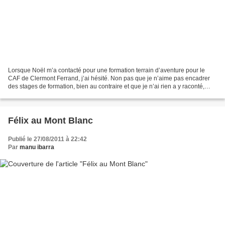
Lorsque Noël m’a contacté pour une formation terrain d’aventure pour le
CAF de Clermont Ferrand, j’ai hésité. Non pas que je n’aime pas encadrer
des stages de formation, bien au contraire et que je n’ai rien a y raconté,
personne n’ignore que j’ai la...
Félix au Mont Blanc
Publié le 27/08/2011 à 22:42
Par
manu ibarra