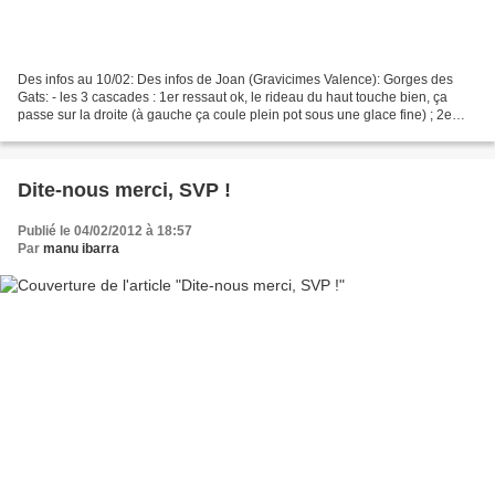
Des infos au 10/02: Des infos de Joan (Gravicimes Valence): Gorges des
Gats: - les 3 cascades : 1er ressaut ok, le rideau du haut touche bien, ça
passe sur la droite (à gauche ça coule plein pot sous une glace fine) ; 2e
ressaut OK ; 3e ressaut passe...
Dite-nous merci, SVP !
Publié le 04/02/2012 à 18:57
Par
manu ibarra