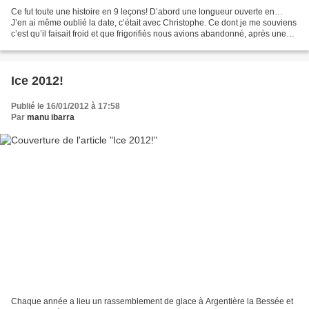
Ce fut toute une histoire en 9 leçons! D’abord une longueur ouverte en…
J’en ai même oublié la date, c’était avec Christophe. Ce dont je me souviens
c’est qu’il faisait froid et que frigorifiés nous avions abandonné, après une
longueur pas très facile,...
Ice 2012!
Publié le 16/01/2012 à 17:58
Par
manu ibarra
Chaque année a lieu un rassemblement de glace à Argentière la Bessée et