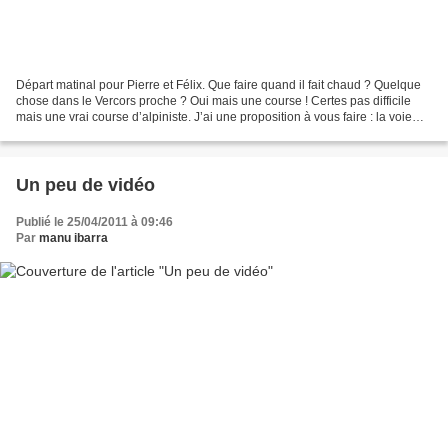
Départ matinal pour Pierre et Félix. Que faire quand il fait chaud ? Quelque
chose dans le Vercors proche ? Oui mais une course ! Certes pas difficile
mais une vrai course d’alpiniste. J’ai une proposition à vous faire : la voie
Normale du Mont Aiguille....
Un peu de vidéo
Publié le 25/04/2011 à 09:46
Par
manu ibarra