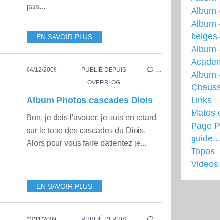
pas...
Album 
Album 
belges
EN SAVOIR PLUS
Album 
Acade
04/12/2009
PUBLIÉ DEPUIS
…
Album -
OVERBLOG
Chauss
Album Photos cascades Diois
Links
Matos 
Bon, je dois l'avouer, je suis en retard
Page Pr
sur le topo des cascades du Diois.
guide...
Alors pour vous faire patientez je...
Topos
Videos
EN SAVOIR PLUS
23/11/2009
PUBLIÉ DEPUIS
…