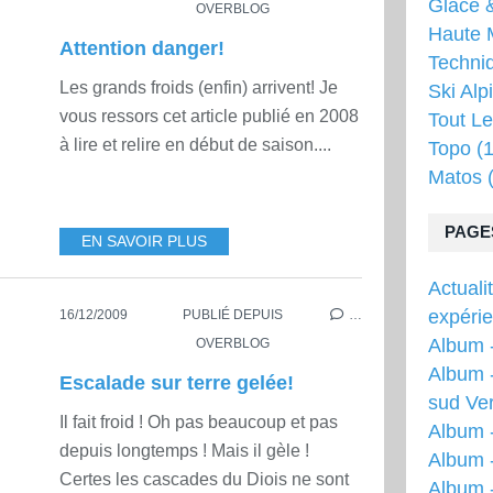
Glace &
OVERBLOG
Haute 
Attention danger!
Techni
Les grands froids (enfin) arrivent! Je
Ski Alp
vous ressors cet article publié en 2008
Tout Le
à lire et relire en début de saison....
Topo
(1
Matos
(
PAGE
EN SAVOIR PLUS
Actuali
expéri
16/12/2009
PUBLIÉ DEPUIS
…
Album -
OVERBLOG
Album -
Escalade sur terre gelée!
sud Ver
Il fait froid ! Oh pas beaucoup et pas
Album 
depuis longtemps ! Mais il gèle !
Album -
Certes les cascades du Diois ne sont
Album 