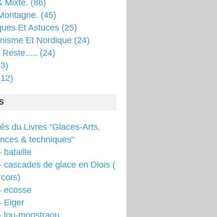
 Mixte.
(86)
Montagne.
(45)
ques Et Astuces
(25)
inisme Et Nordique
(24)
 Reste.....
(24)
3)
12)
S
tés du Livres "Glaces-Arts,
ences & techniques"
 bataille
 cascades de glace en Diois (
cors)
- ecosse
 Eiger
- lou-monstraou