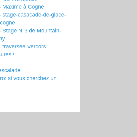
- Maxime à Cogne
- stage-casacade-de-glace-
-cogne
- Stage N°3 de Mountain-
my
 traversée-Vercors
ures !
escalade
o: si vous cherchez un