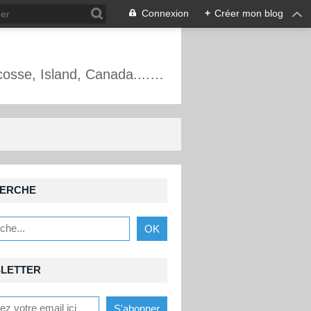
Connexion
+
Créer mon blog
Alpinisme, escalade, cascade de glace, France, Écosse, Mt Blanc, Oisans, Écosse, Island, Canada.... Les aventures d'un guide de haute montagne.
ERCHE
LETTER