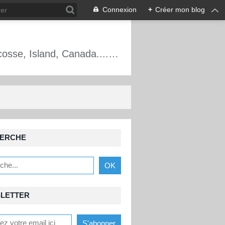
Connexion
+
Créer mon blog
Alpinisme, escalade, cascade de glace, France, Écosse, Mt Blanc, Oisans, Écosse, Island, Canada.... Les aventures d'un guide de haute montagne.
ERCHE
LETTER