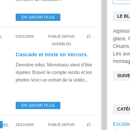
LE B
EN SAVOIR PLUS
Alpini
03/01/2009
PUBLIÉ DEPUIS
…
glace, 
OVERBLOG
Oisans,
Les ave
Cascade et mixte en Vercors.
montag
Dernière infos: Monstraou vient d'être
répéter. Bravo! le compte rendu et les
SUIVE
photos Voici un extrait de la vidéo...
EN SAVOIR PLUS
CATÉ
Escala
28/12/2008
PUBLIÉ DEPUIS
…