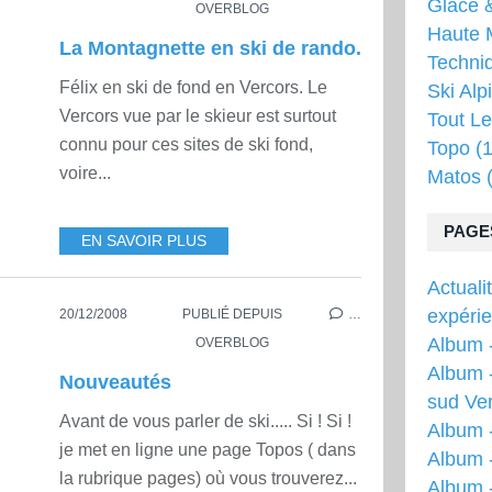
Glace &
OVERBLOG
Haute 
La Montagnette en ski de rando.
Techni
Félix en ski de fond en Vercors. Le
Ski Alp
Vercors vue par le skieur est surtout
Tout Le
connu pour ces sites de ski fond,
Topo
(1
voire...
Matos
(
PAGE
EN SAVOIR PLUS
Actuali
expéri
20/12/2008
PUBLIÉ DEPUIS
…
Album -
OVERBLOG
Album -
Nouveautés
sud Ver
Avant de vous parler de ski..... Si ! Si !
Album 
je met en ligne une page Topos ( dans
Album -
la rubrique pages) où vous trouverez...
Album 