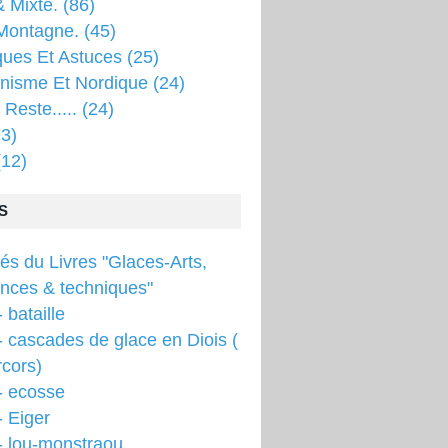
 Mixte.
(86)
Montagne.
(45)
ques Et Astuces
(25)
inisme Et Nordique
(24)
 Reste.....
(24)
3)
12)
S
tés du Livres "Glaces-Arts,
ences & techniques"
 bataille
 cascades de glace en Diois (
cors)
- ecosse
 Eiger
- lou-monstraou