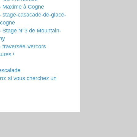
- Maxime à Cogne
- stage-casacade-de-glace-
-cogne
- Stage N°3 de Mountain-
my
 traversée-Vercors
ures !
escalade
o: si vous cherchez un