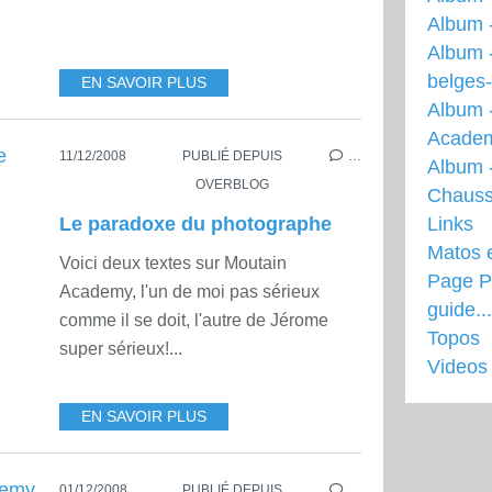
Album 
Album 
belges
EN SAVOIR PLUS
Album 
Acade
11/12/2008
PUBLIÉ DEPUIS
…
Album -
OVERBLOG
Chauss
Le paradoxe du photographe
Links
Matos 
Voici deux textes sur Moutain
Page Pr
Academy, l'un de moi pas sérieux
guide...
comme il se doit, l'autre de Jérome
Topos
super sérieux!...
Videos
EN SAVOIR PLUS
01/12/2008
PUBLIÉ DEPUIS
…