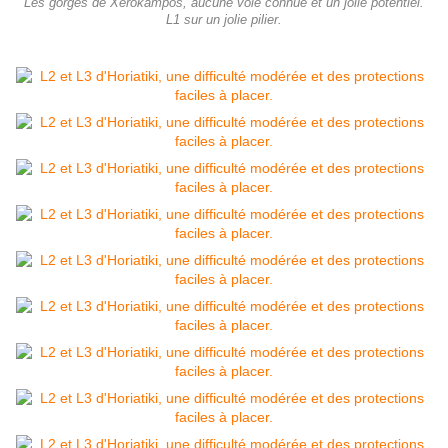
Les gorges de Xerokampos, aucune voie connue et un jolie potentiel.
L1 sur un jolie pilier.