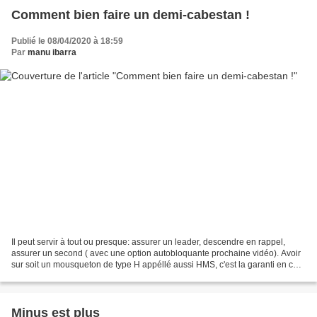
Comment bien faire un demi-cabestan !
Publié le 08/04/2020 à 18:59
Par
manu ibarra
Il peut servir à tout ou presque: assurer un leader, descendre en rappel,
assurer un second ( avec une option autobloquante prochaine vidéo). Avoir
sur soit un mousqueton de type H appéllé aussi HMS, c'est la garanti en cas
de perte de son système d'assurage...
Minus est plus