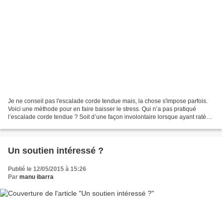
Je ne conseil pas l'escalade corde tendue mais, la chose s'impose parfois.
Voici une méthode pour en faire baisser le stress. Qui n’a pas pratiqué
l’escalade corde tendue ? Soit d’une façon involontaire lorsque ayant raté
un relais, le second cri bout...
Un soutien intéressé ?
Publié le 12/05/2015 à 15:26
Par
manu ibarra