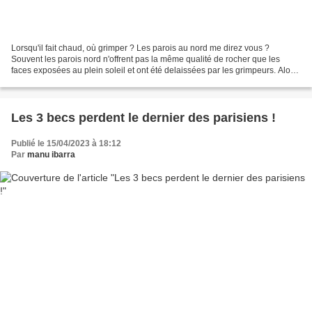
Lorsqu'il fait chaud, où grimper ? Les parois au nord me direz vous ?
Souvent les parois nord n'offrent pas la même qualité de rocher que les
faces exposées au plein soleil et ont été delaissées par les grimpeurs. Alors
restent les face aux exposition...
Les 3 becs perdent le dernier des parisiens !
Publié le 15/04/2023 à 18:12
Par
manu ibarra