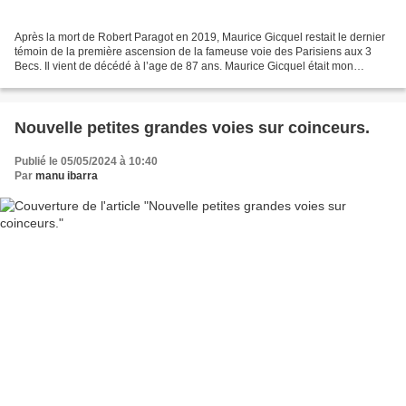
Après la mort de Robert Paragot en 2019, Maurice Gicquel restait le dernier
témoin de la première ascension de la fameuse voie des Parisiens aux 3
Becs. Il vient de décédé à l’age de 87 ans. Maurice Gicquel était mon
professeur chef du département alpinisme...
Nouvelle petites grandes voies sur coinceurs.
Publié le 05/05/2024 à 10:40
Par
manu ibarra