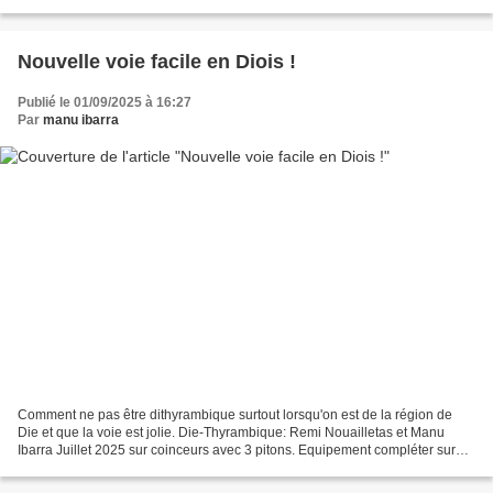
construire des amarrages sûrs,...
Nouvelle voie facile en Diois !
Publié le 01/09/2025 à 16:27
Par
manu ibarra
Comment ne pas être dithyrambique surtout lorsqu'on est de la région de
Die et que la voie est jolie. Die-Thyrambique: Remi Nouailletas et Manu
Ibarra Juillet 2025 sur coinceurs avec 3 pitons. Equipement compléter sur
goujons par la suite. D-150 de développement....