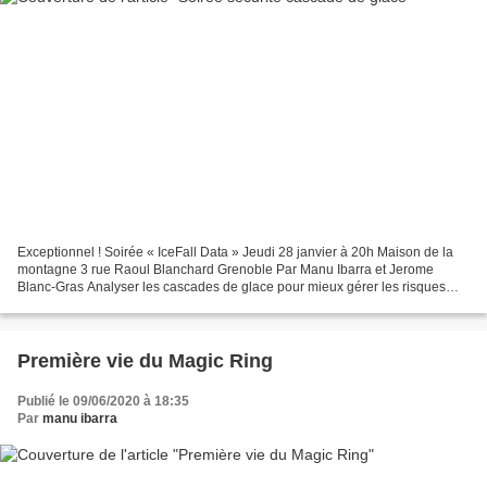
Exceptionnel ! Soirée « IceFall Data » Jeudi 28 janvier à 20h Maison de la
montagne 3 rue Raoul Blanchard Grenoble Par Manu Ibarra et Jerome
Blanc-Gras Analyser les cascades de glace pour mieux gérer les risques
Diaporama sur la sécurité et la connaissance...
Première vie du Magic Ring
Publié le 09/06/2020 à 18:35
Par
manu ibarra