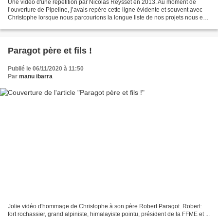
Une vidéo d'une répétition par Nicolas Reysset en 2013. Au moment de
l’ouverture de Pipeline, j’avais repère cette ligne évidente et souvent avec
Christophe lorsque nous parcourions la longue liste de nos projets nous en
parlions. Mais le temps passe,...
Paragot père et fils !
Publié le 06/11/2020 à 11:50
Par
manu ibarra
Jolie vidéo d'hommage de Christophe à son père Robert Paragot. Robert:
fort rochassier, grand alpiniste, himalayiste pointu, président de la FFME et ...