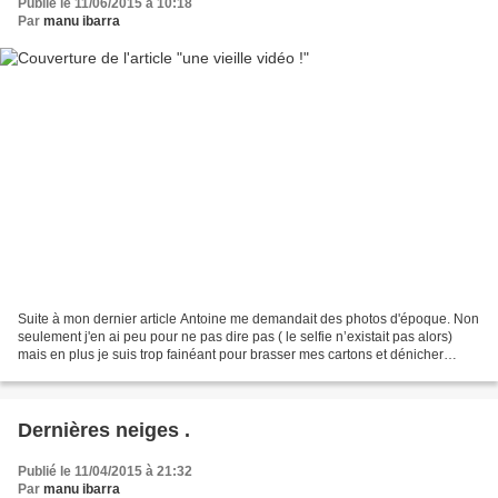
Publié le 11/06/2015 à 10:18
Par
manu ibarra
Suite à mon dernier article Antoine me demandait des photos d'époque. Non
seulement j'en ai peu pour ne pas dire pas ( le selfie n’existait pas alors)
mais en plus je suis trop fainéant pour brasser mes cartons et dénicher
quelques vieux tirages papier...
Dernières neiges .
Publié le 11/04/2015 à 21:32
Par
manu ibarra