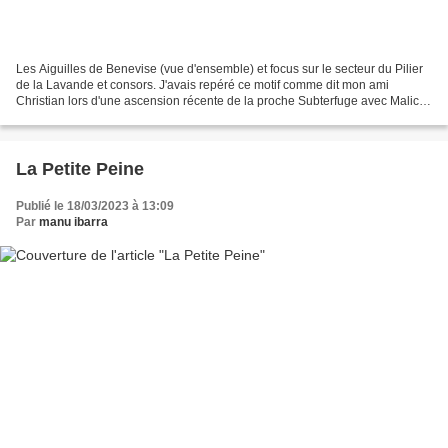
Les Aiguilles de Benevise (vue d'ensemble) et focus sur le secteur du Pilier
de la Lavande et consors. J'avais repéré ce motif comme dit mon ami
Christian lors d'une ascension récente de la proche Subterfuge avec Malick.
Cette ligne me semblait à la fois...
La Petite Peine
Publié le 18/03/2023 à 13:09
Par
manu ibarra