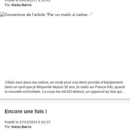
Publié le 04/05/2017 à 14:41
Par
manu ibarra
J’étais seul dans ma voiture, en route pour une demi journée d’équipement
dans un spot que je fréquente depuis 30 ans, la radio sur France Info, quand
la nouvelle est tombée. Le coup me mit KO debout, un uppercut au foie qui
me coupa le souffle, sidéré....
Encore une fois !
Publié le 27/12/2024 à 20:37
Par
manu ibarra