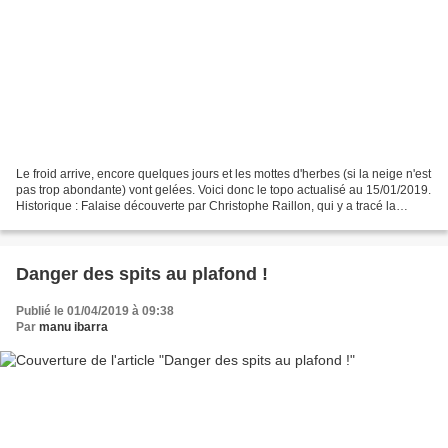
Le froid arrive, encore quelques jours et les mottes d'herbes (si la neige n'est
pas trop abondante) vont gelées. Voici donc le topo actualisé au 15/01/2019.
Historique : Falaise découverte par Christophe Raillon, qui y a tracé la
première voie, après...
Danger des spits au plafond !
Publié le 01/04/2019 à 09:38
Par
manu ibarra