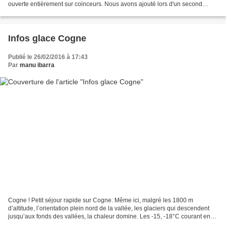
ouverte entièrement sur coinceurs. Nous avons ajouté lors d'un second
passage des goujons...
Infos glace Cogne
Publié le 26/02/2016 à 17:43
Par
manu ibarra
Cogne ! Petit séjour rapide sur Cogne. Même ici, malgré les 1800 m
d’altitude, l’orientation plein nord de la vallée, les glaciers qui descendent
jusqu’aux fonds des vallées, la chaleur domine. Les -15, -18°C courant en
hiver sont oubliés pour des nuits...