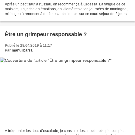
Après un petit saut à l'Ossau, on recommença à Ordessa. La fatigue de ce
mois de juin, riche en émotions, en kilomètres et en journées de montagne,
m'obligea à renoncer à de fortes ambitions et sur ce court séjour de 2 jours,
de ce limiter à une seule...
Être un grimpeur responsable ?
Publié le 28/04/2019 à 11:17
Par
manu ibarra
A fréquenter les sites d’escalade, je constate des attitudes de plus en plus