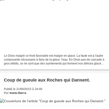
Le Diois malgré ce froid favorable est maigre en glace. La faute est à l'autre
composante nécessaire à faire de la glace: l'eau. En Diois pas de cascade à
gros débits, ce ne sont que des suintements qui forment nos délices glacés.
Cet hiver pauvre en...
Coup de gueule aux Roches qui Dansent.
Publié le 21/06/2015 à 19:40
Par
manu ibarra