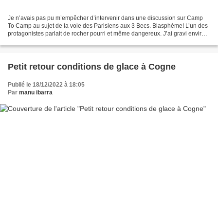
Je n’avais pas pu m’empêcher d’intervenir dans une discussion sur Camp
To Camp au sujet de la voie des Parisiens aux 3 Becs. Blasphème! L’un des
protagonistes parlait de rocher pourri et même dangereux. J’ai gravi environ
50 fois cette voie et jamais...
Petit retour conditions de glace à Cogne
Publié le 18/12/2022 à 18:05
Par
manu ibarra