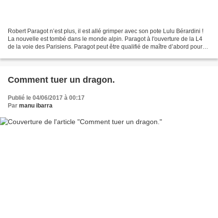
Robert Paragot n’est plus, il est allé grimper avec son pote Lulu Bérardini !
La nouvelle est tombé dans le monde alpin. Paragot à l'ouverture de la L4
de la voie des Parisiens. Paragot peut être qualifié de maître d’abord pour
son mètre 80 qui ne le...
Comment tuer un dragon.
Publié le 04/06/2017 à 00:17
Par
manu ibarra