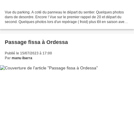
Vue du parking. A coté du panneau le départ du sentier. Quelques photos
dans de desordre. Encore ! Vue sur le premier rappel de 20 et départ du
second. Quelques photos lors d'un repérage ( froid) plus tôt en saison avec
Ludivine. Photo 1: la peinture...
Passage fissa à Ordessa
Publié le 15/07/2023 à 17:00
Par
manu ibarra