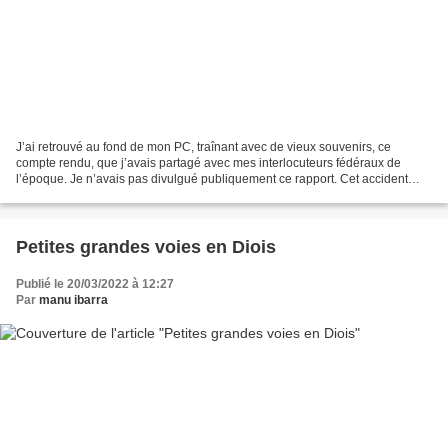
J’ai retrouvé au fond de mon PC, traînant avec de vieux souvenirs, ce
compte rendu, que j’avais partagé avec mes interlocuteurs fédéraux de
l’époque. Je n’avais pas divulgué publiquement ce rapport. Cet accident
survenu au cours du FestiDry, étant la...
Petites grandes voies en Diois
Publié le 20/03/2022 à 12:27
Par
manu ibarra