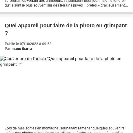
surprenantes venant des grimpeurs. Ils semblent pour leur majorité ignorer
qu’ils sont le plus souvent sur des terrains privés « prêtés » gracieusement
par leurs propriétaires...
Quel appareil pour faire de la photo en grimpant
?
Publié le 07/10/2022 à 09:53
Par
manu ibarra
Lors de mes sorties en montagne, souhaitant ramener quelques souvenirs,
je fais des photos sans prétention artistique. Après avoir trimbalé un reflex