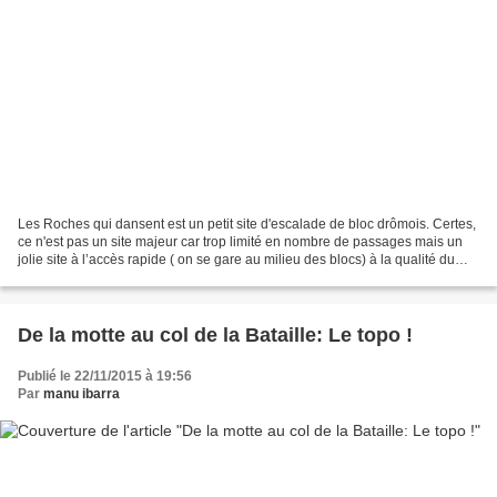
Les Roches qui dansent est un petit site d'escalade de bloc drômois. Certes,
ce n'est pas un site majeur car trop limité en nombre de passages mais un
jolie site à l’accès rapide ( on se gare au milieu des blocs) à la qualité du
rocher superbe ( c'est...
De la motte au col de la Bataille: Le topo !
Publié le 22/11/2015 à 19:56
Par
manu ibarra