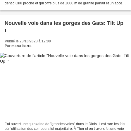
dent d’Orlu proche et qui offre plus de 1000 m de granite parfait et un accès
relativement court. Nous choisissons...
Nouvelle voie dans les gorges des Gats: Tilt Up
!
Publié le 23/10/2023 à 12:00
Par
manu ibarra
J'ai ouvert une quinzaine de "grandes voies" dans le Diois. Il est rare les fois
où l'utilisation des coinceurs fut majoritaire. À Thor et en travers fut une voie