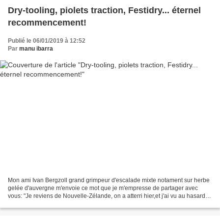
Dry-tooling, piolets traction, Festidry... éternel
recommencement!
Publié le 06/01/2019 à 12:52
Par
manu ibarra
Mon ami Ivan Bergzoll grand grimpeur d'escalade mixte notament sur herbe
gelée d'auvergne m'envoie ce mot que je m'empresse de partager avec
vous: "Je reviens de Nouvelle-Zélande, on a atterri hier,et j'ai vu au hasard
d'une visite un truc hallucinant....