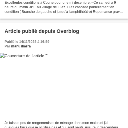
Excellentes conditions à Cogne pour une mi décembre.> Ce samedi à 9
heure du matin -8°C au village de Lilaz. Lilaz cascade partiellement en
condition ( Branche de gauche et jusqu'à l'amphithéâtre) Repentance gravi
par notre ami Jonathan avec la belle...
Article publié depuis Overblog
Publié le 14/11/2025 à 16:59
Par
manu ibarra
Je fais un peu de rengements et de ménage dans mon matos et j'ai
quelques trucs que je n'utilise pas et qui sont neufs. Assureur descendeur